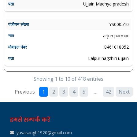
Ujjain Madhya pradesh
YS000510
arjun parmar
8461018052
Lalpur nagzhiri ujjain
Showing 1 to 10 of 418 entries
Previous
1
2
3
4
5
…
42
Next
हमसे सम्पर्क करें
yuvasangh1920@gmail.com