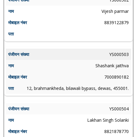
Vijesh parmar
8839122879
YS000503
Shashank jaithva
7000890182
12, brahmankheda, bilawali bypass, dewas, 455001.
YS000504
Lakhan Singh Solanki
8821878770