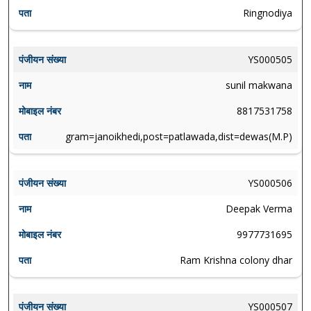
Ringnodiya
YS000505
sunil makwana
8817531758
gram=janoikhedi,post=patlawada,dist=dewas(M.P)
YS000506
Deepak Verma
9977731695
Ram Krishna colony dhar
YS000507