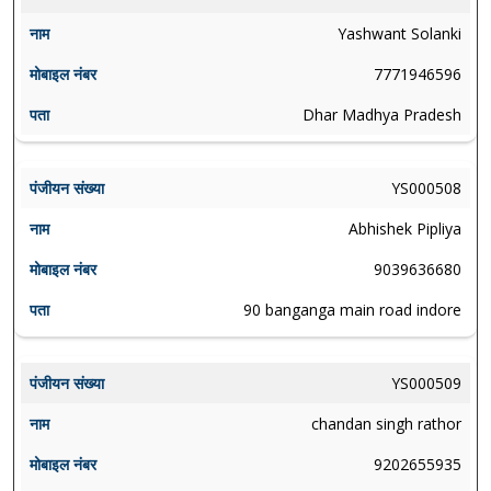
Yashwant Solanki
7771946596
Dhar Madhya Pradesh
YS000508
Abhishek Pipliya
9039636680
90 banganga main road indore
YS000509
chandan singh rathor
9202655935