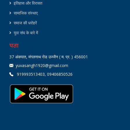
इतिहास और विरासत
सामाजिक संस्थाए
समाज की धरोहरें
युवा संघ के बारे में
पता
37 अंकपात, मंगलनाथ रोड उज्जैन ( म. प्र. ) 456001
yuvasangh1920@gmail.com
919993513403, 09406850526